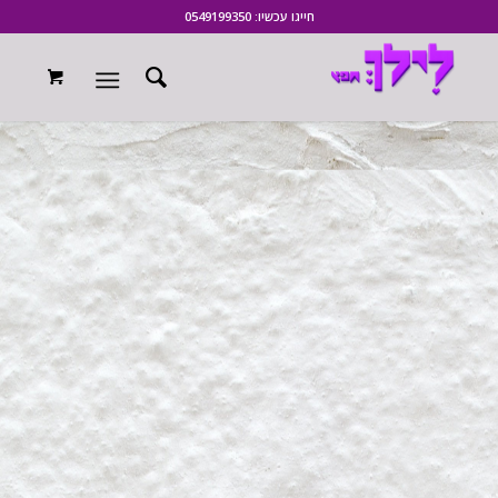
חייגו עכשיו: 0549199350